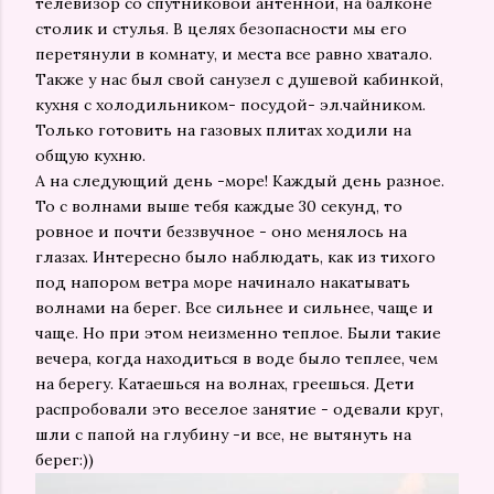
телевизор со спутниковой антенной, на балконе
столик и стулья. В целях безопасности мы его
перетянули в комнату, и места все равно хватало.
Также у нас был свой санузел с душевой кабинкой,
кухня с холодильником- посудой- эл.чайником.
Только готовить на газовых плитах ходили на
общую кухню.
А на следующий день -море! Каждый день разное.
То с волнами выше тебя каждые 30 секунд, то
ровное и почти беззвучное - оно менялось на
глазах. Интересно было наблюдать, как из тихого
под напором ветра море начинало накатывать
волнами на берег. Все сильнее и сильнее, чаще и
чаще. Но при этом неизменно теплое. Были такие
вечера, когда находиться в воде было теплее, чем
на берегу. Катаешься на волнах, греешься. Дети
распробовали это веселое занятие - одевали круг,
шли с папой на глубину -и все, не вытянуть на
берег:))